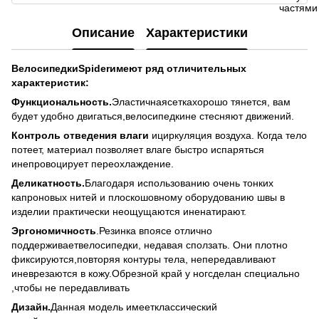
Описание
Характеристики
Велосипедки
Spider
имеют ряд отличительных
характеристик:
Функциональность.
Эластичнаясеткахорошо тянется, вам
будет удобно двигаться,велосипедкине стесняют движений.
Контроль отведения влаги
ициркуляция воздуха. Когда тело
потеет, материал позволяет влаге быстро испаряться
инепровоцирует переохлаждение.
Деликатность.
Благодаря использованию очень тонких
капроновых нитей и плоскошовному оборудованию швы в
изделии практически неощущаются иненатирают.
Эргономичность
.Резинка впоясе отлично
поддерживаетвелосипедки, недавая сползать. Они плотно
фиксируются,повторяя контуры тела, непередавливают
иневрезаются в кожу.Обрезной край у ногсделан специально
,чтобы не передавливать
Дизайн.
Данная модель имеетклассический