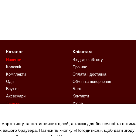
Каталог
Клієнтам
Новинки
Вхід до кабінету
Колекції
Про нас
Комплекти
Оплата і доставка
Одяг
Обмін та повернення
Взуття
Блог
Аксесуари
Контакти
Знижки
Угода
Подарункові сертифікати
Ми в соцмережах
 маркетингу та статистичних цілей, а також для безпечної та оптим
х вашого браузера. Натисніть кнопку «Погодитися», щоб дати згоду