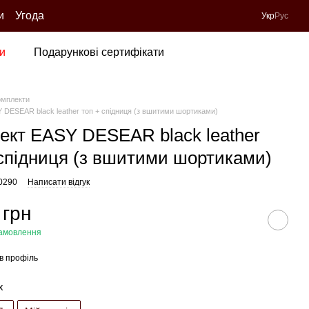
и
Угода
Укр
Рус
и
Подарункові сертифікати
омплекти
 DESEAR black leather топ + спідниця (з вшитими шортиками)
ект EASY DESEAR black leather
 спідниця (з вшитими шортиками)
80290
Написати відгук
 грн
амовлення
в профіль
х