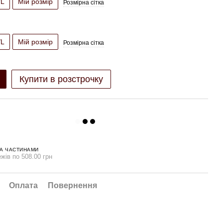
/L
Мій розмір
Розмірна сітка
/L
Мій розмір
Розмірна сітка
Купити в розстрочку
А ЧАСТИНАМИ
жів по 508.00 грн
Оплата
Повернення