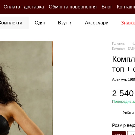
Оплата і доставка
Обмін та повернення
Блог
Контакт
Комплекти
Одяг
Взуття
Аксесуари
Знижк
Головна
К
Комплект EASY
Компл
топ +
Артикул: 19
2 540
Попереднє з
Увійти
%
Розмір вер