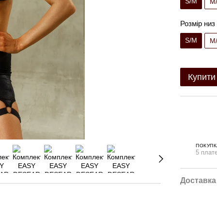
S/M
M
Розмір низ
S/M
M
Купити
ПОКУПК
5 плате
Доставка