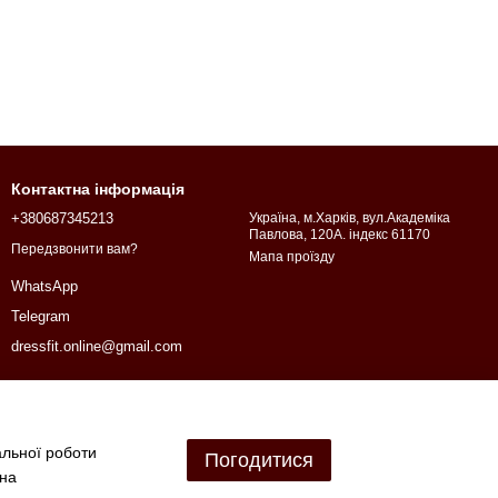
Контактна інформація
+380687345213
Україна, м.Харків, вул.Академіка
Павлова, 120А. індекс 61170
Передзвонити вам?
Мапа проїзду
WhatsApp
Telegram
dressfit.online@gmail.com
альної роботи
Погодитися
 на