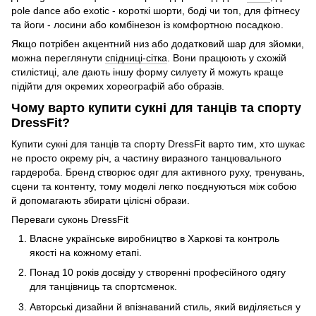
pole dance або exotic - короткі шорти, боді чи топ, для фітнесу
та йоги - лосини або комбінезон із комфортною посадкою.
Якщо потрібен акцентний низ або додатковий шар для зйомки,
можна переглянути
спідниці-сітка
. Вони працюють у схожій
стилістиці, але дають іншу форму силуету й можуть краще
підійти для окремих хореографій або образів.
Чому варто купити сукні для танців та спорту
DressFit?
Купити сукні для танців та спорту DressFit варто тим, хто шукає
не просто окрему річ, а частину виразного танцювального
гардероба. Бренд створює одяг для активного руху, тренувань,
сцени та контенту, тому моделі легко поєднуються між собою
й допомагають збирати цілісні образи.
Переваги суконь DressFit
Власне українське виробництво в Харкові та контроль
якості на кожному етапі.
Понад 10 років досвіду у створенні професійного одягу
для танцівниць та спортсменок.
Авторські дизайни й впізнаваний стиль, який виділяється у