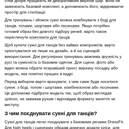
сітки добре працюють як декоративний верхній шар: вони не
замінюють базовий комплект, а доповнюють його, відкриваючи
простір для стилізації.
Для тренувань і зйомок сукні можна комбінувати з
боді для
танців
,
топами
,
шортами
або
лосинами
. Якщо потрібен
готовий образ без довгого підбору речей, варто також
переглянути
комплекти для танців
.
Щоб купити сукні для танців без зайвих компромісів, варто
орієнтуватися не лише на дизайн, а й на сценарій
використання. Для регулярних тренувань важлива зручність у
русі та сумісність із базовим одягом. Для сцени, фото або
відео можна обрати яскравіший принт, виразну посадку або
модель, яка помітно працює в кадрі.
Перед вибором варто врахувати, з чим саме буде носитися
сукня: з боді, топом і шортами, комбінезоном або лосинами.
Це допоможе підібрати модель так, щоб образ виглядав
цілісно, не заважав рухам і відповідав формату заняття чи
виступу.
З чим поєднувати сукні для танців?
Сукні для танців легко поєднувати з базовими речами DressFit.
Для high heels і сценічних образів доречно додати
хілси
, для