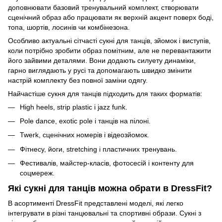
доповнювати базовий тренувальний комплект, створювати
сценічний образ або працювати як верхній акцент поверх боді,
топа, шортів, лосинів чи комбінезона.
Особливо актуальні сітчасті сукні для танців, зйомок і виступів,
коли потрібно зробити образ помітним, але не перевантажити
його зайвими деталями. Вони додають силуету динаміки,
гарно виглядають у русі та допомагають швидко змінити
настрій комплекту без повної заміни одягу.
Найчастіше сукня для танців підходить для таких форматів:
High heels, strip plastic і jazz funk.
Pole dance, exotic pole і танців на пілоні.
Twerk, сценічних номерів і відеозйомок.
Фітнесу, йоги, stretching і пластичних тренувань.
Фестивалів, майстер-класів, фотосесій і контенту для
соцмереж.
Які сукні для танців можна обрати в DressFit?
В асортименті DressFit представлені моделі, які легко
інтегрувати в різні танцювальні та спортивні образи. Сукні з