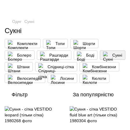
Одяг
Сукні
Сукні
Кoмплекти
Топи
Шорти
Болеро
Рашгарди
Боді
Сукні
Штани
Спідниці-сітка
Комбінезони
Велосипедки
Лосини
Кюлоти
Фільтр
За популярністю