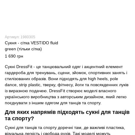
Артикул: 1980305
Сукня - сітка VESTIDO fluid
green (тільки сітка)
1 690 грн
Сукні DressFit - це танцювальний одяг і акцентний елемент
гардероба для тренувань, сцени, зйомок, спортивних занять і
стилізованих образів. Вони підходять для high heels, pole
dance, strip plastic, тверку, фітнесу, йоги та повсякденних луків
із виразною подачею. DressFit створює моделі власного
українського виробництва з авторським дизайном, який легко
поєднувати з іншим одягом для танців та спорту.
Для яких напрямів підходять сукні для танців
та спорту?
Сукні для танців та спорту доречні там, де важливі пластика,
візуальна легкість і свобода рухів. Такі моделі можуть