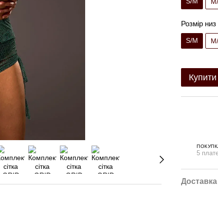
S/M
M
Розмір низ
S/M
M
Купити
ПОКУПК
5 плате
Доставка