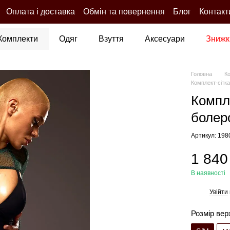
Оплата і доставка
Обмін та повернення
Блог
Контакт
Комплекти
Одяг
Взуття
Аксесуари
Знижк
Головна
К
Комплект-сітк
Компл
болеро
Артикул: 19
1 840
В наявності
Увійти
%
Розмір вер