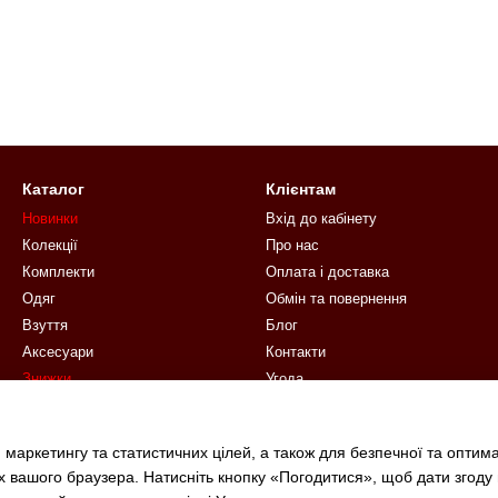
Каталог
Клієнтам
Новинки
Вхід до кабінету
Колекції
Про нас
Комплекти
Оплата і доставка
Одяг
Обмін та повернення
Взуття
Блог
Аксесуари
Контакти
Знижки
Угода
Подарункові сертифікати
Ми в соцмережах
 маркетингу та статистичних цілей, а також для безпечної та оптим
х вашого браузера. Натисніть кнопку «Погодитися», щоб дати згоду