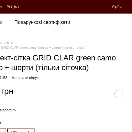
и
Угода
Укр
Рус
и
Подарункові сертифікати
омплекти
а GRID CLAR green camo болеро + шорти (тільки сіточка)
ект-сітка GRID CLAR green camo
 + шорти (тільки сіточка)
80158
Написати відгук
 грн
в профіль
х