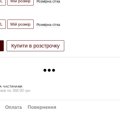
/L
Мій розмір
Розмірна сітка
/L
Мій розмір
Розмірна сітка
Купити в розстрочку
А ЧАСТИНАМИ
жів по 368.00 грн
Оплата
Повернення