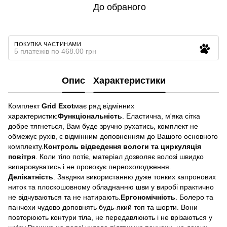
До обраного
ПОКУПКА ЧАСТИНАМИ
5 платежів по 468.00 грн
Опис
Характеристики
Комплект
Grid Exot
має ряд відмінних
характеристик:
Функціональність
. Еластична, м'яка сітка
добре тягнеться, Вам буде зручно рухатись, комплект не
обмежує рухів, є відмінним доповненням до Вашого основного
комплекту.
Контроль відведення вологи та циркуляція
повітря
. Коли тіло потіє, матеріал дозволяє волозі швидко
випаровуватись і не провокує переохолодження.
Делікатність
. Завдяки використанню дуже тонких капронових
ниток та плоскошовному обладнанню шви у виробі практично
не відчуваються та не натирають.
Ергономічність
. Болеро та
панчохи чудово доповнять будь-який топ та шорти. Вони
повторюють контури тіла, не передавлюють і не врізаються у