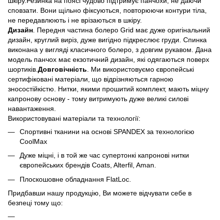
шкіру.Резинка на поясі чудово підтримує панчохи, не даючи
сповзати. Вони щільно фіксуються, повторюючи контури тіла,
не передавлюють і не врізаються в шкіру.
Дизайн
. Передня частина болеро Grid має дуже оригінальний
дизайн, круглий виріз, дуже вигідно підкреслює груди. Спинка
виконана у вигляді класичного болеро, з довгим рукавом. Дана
модель панчох має екзотичний дизайн, які одягаються поверх
шортиків.
Довговічність
. Ми використовуємо європейські
сертифіковані матеріали, що відрізняються гарною
зносостійкістю. Нитки, якими прошитий комплект, мають міцну
капронову основу - тому витримують дуже великі силові
навантаження.
Використовувані матеріали та технології:
Спортивні тканини на основі SPANDEX за технологією
CoolMax
Дуже міцні, і в той же час супертонкі капронові нитки
європейських брендів Coats, Alterfil, Aman.
Плоскошовне обладнання FlatLoc.
Придбавши нашу продукцію, Ви можете відчувати себе в
безпеці тому що: