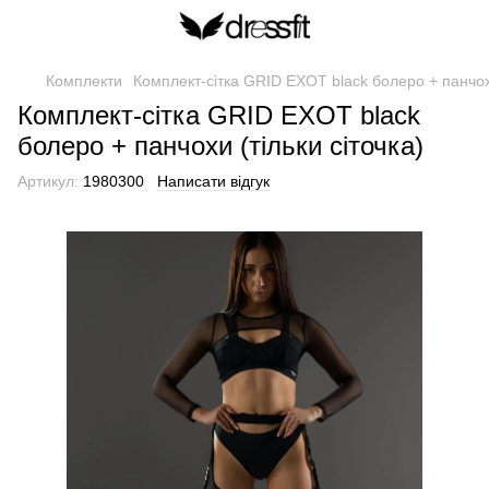
Комплекти
Комплект-сітка GRID EXOT black болеро + панчохи
Комплект-сітка GRID EXOT black
болеро + панчохи (тільки сіточка)
Артикул:
1980300
Написати відгук