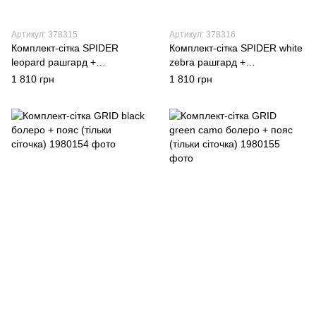
Артикул: 378315
Артикул: 378316
Комплект-сітка SPIDER
Комплект-сітка SPIDER white
leopard рашгард +
zebra рашгард +
велосипедки (тількои
велосипедки (тільки
1 810 грн
1 810 грн
сіточка,без топа та шортиків)
сіточка,без топа та шортиків)