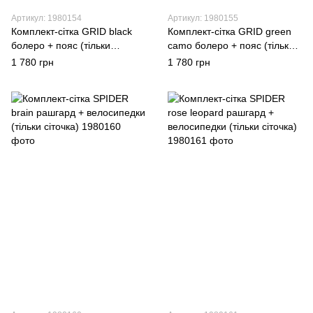
Артикул: 1980154
Артикул: 1980155
Комплект-сітка GRID black
Комплект-сітка GRID green
болеро + пояс (тільки
camo болеро + пояс (тільки
сіточка)
сіточка)
1 780 грн
1 780 грн