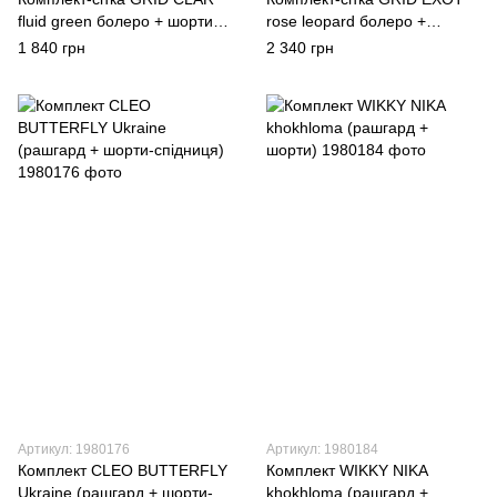
fluid green болеро + шорти
rose leopard болеро +
(тільки сіточка)
панчохи (тільки сіточка)
1 840 грн
2 340 грн
Артикул: 1980176
Артикул: 1980184
Комплект CLEO BUTTERFLY
Комплект WIKKY NIKA
Ukraine (рашгард + шорти-
khokhloma (рашгард +