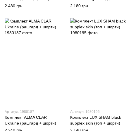
спідниця)
шорти)
2 480 грн
2 180 грн
Артикул: 1980187
Артикул: 1980195
Комплект ALMA CLAR
Комплект LUX SHAM black
Ukraine (рашгард + шорти)
supplex skin (топ + шорти)
2 240 грн
2 140 грн