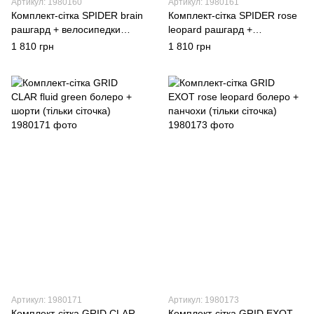
Артикул: 1980160
Артикул: 1980161
Комплект-сітка SPIDER brain
Комплект-сітка SPIDER rose
рашгард + велосипедки
leopard рашгард +
(тільки сіточка)
велосипедки (тільки сіточка)
1 810 грн
1 810 грн
Артикул: 1980171
Артикул: 1980173
Комплект-сітка GRID CLAR
Комплект-сітка GRID EXOT