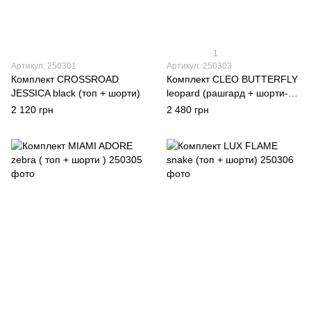
1
Артикул: 250301
Артикул: 250303
Комплект CROSSROAD
Комплект CLEO BUTTERFLY
JESSICA black (топ + шорти)
leopard (рашгард + шорти-
спідниця)
2 120 грн
2 480 грн