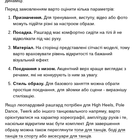
динаміці.
Перед замовленням варто оцінити кілька параметрів:
Призначення.
Для тренування, виступу, відео або фото
можуть підійти різні за настроєм образи.
Посадка.
Рашгард має комфортно сидіти на тілі й не
відволікати під час руху.
Матеріал.
На сторінці представлені сітчасті моделі, тому
варто враховувати рівень відкритості та бажаний
візуальний ефект.
Поєднання з низом.
Акцентний верх краще виглядає з
речами, які не конкурують із ним за увагу.
Стиль образу.
Для базового заняття можна обрати
простіше поєднання, для зйомки або сцени - виразнішу
стилізацію.
Якщо леопардовий рашгард потрібен для High Heels, Pole
Dance, Twerk або іншого танцювального напряму, варто
орієнтуватися на характер хореографії, амплітуду рухів і те,
наскільки відкритим має бути комплект. Для завершення
образу можна також переглянути
топи для танців
,
боді для
танців та спорту
або
аксесуари для танців
.