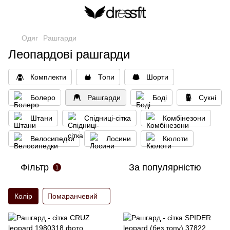
Одяг
Рашгарди
Леопардові рашгарди
Кoмплекти
Топи
Шорти
Болеро
Рашгарди
Боді
Сукні
Штани
Спідниці-сітка
Комбінезони
Велосипедки
Лосини
Кюлоти
Фільтр
За популярністю
1
Колір
Помаранчевий