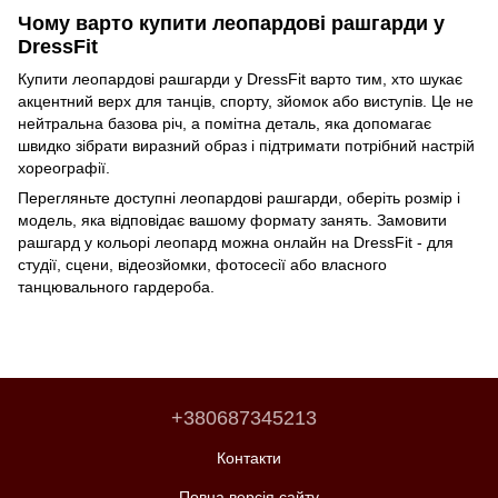
Чому варто купити леопардові рашгарди у
DressFit
Купити леопардові рашгарди у DressFit варто тим, хто шукає
акцентний верх для танців, спорту, зйомок або виступів. Це не
нейтральна базова річ, а помітна деталь, яка допомагає
швидко зібрати виразний образ і підтримати потрібний настрій
хореографії.
Перегляньте доступні леопардові рашгарди, оберіть розмір і
модель, яка відповідає вашому формату занять. Замовити
рашгард у кольорі леопард можна онлайн на DressFit - для
студії, сцени, відеозйомки, фотосесії або власного
танцювального гардероба.
+380687345213
Контакти
Повна версія сайту