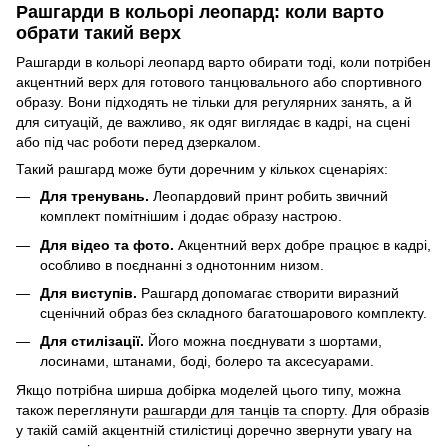
Рашгарди в кольорі леопард: коли варто
обрати такий верх
Рашгарди в кольорі леопард варто обирати тоді, коли потрібен
акцентний верх для готового танцювального або спортивного
образу. Вони підходять не тільки для регулярних занять, а й
для ситуацій, де важливо, як одяг виглядає в кадрі, на сцені
або під час роботи перед дзеркалом.
Такий рашгард може бути доречним у кількох сценаріях:
Для тренувань.
Леопардовий принт робить звичний
комплект помітнішим і додає образу настрою.
Для відео та фото.
Акцентний верх добре працює в кадрі,
особливо в поєднанні з однотонним низом.
Для виступів.
Рашгард допомагає створити виразний
сценічний образ без складного багатошарового комплекту.
Для стилізації.
Його можна поєднувати з шортами,
лосинами, штанами, боді, болеро та аксесуарами.
Якщо потрібна ширша добірка моделей цього типу, можна
також переглянути
рашгарди для танців та спорту
. Для образів
у такій самій акцентній стилістиці доречно звернути увагу на