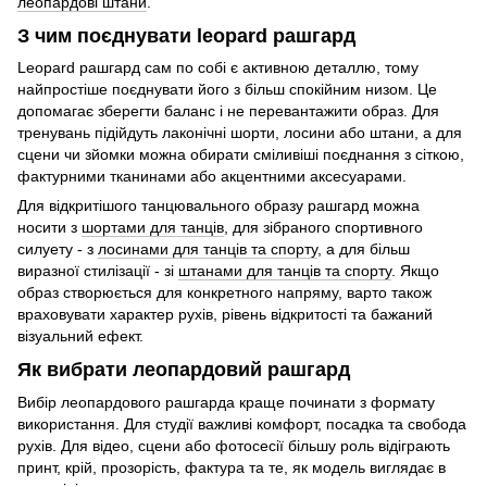
леопардові штани
.
З чим поєднувати leopard рашгард
Leopard рашгард сам по собі є активною деталлю, тому
найпростіше поєднувати його з більш спокійним низом. Це
допомагає зберегти баланс і не перевантажити образ. Для
тренувань підійдуть лаконічні шорти, лосини або штани, а для
сцени чи зйомки можна обирати сміливіші поєднання з сіткою,
фактурними тканинами або акцентними аксесуарами.
Для відкритішого танцювального образу рашгард можна
носити з
шортами для танців
, для зібраного спортивного
силуету - з
лосинами для танців та спорту
, а для більш
виразної стилізації - зі
штанами для танців та спорту
. Якщо
образ створюється для конкретного напряму, варто також
враховувати характер рухів, рівень відкритості та бажаний
візуальний ефект.
Як вибрати леопардовий рашгард
Вибір леопардового рашгарда краще починати з формату
використання. Для студії важливі комфорт, посадка та свобода
рухів. Для відео, сцени або фотосесії більшу роль відіграють
принт, крій, прозорість, фактура та те, як модель виглядає в