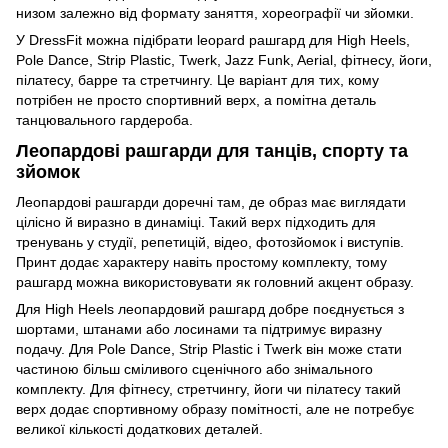
низом залежно від формату заняття, хореографії чи зйомки.
У DressFit можна підібрати leopard рашгард для High Heels,
Pole Dance, Strip Plastic, Twerk, Jazz Funk, Aerial, фітнесу, йоги,
пілатесу, барре та стретчингу. Це варіант для тих, кому
потрібен не просто спортивний верх, а помітна деталь
танцювального гардероба.
Леопардові рашгарди для танців, спорту та
зйомок
Леопардові рашгарди доречні там, де образ має виглядати
цілісно й виразно в динаміці. Такий верх підходить для
тренувань у студії, репетицій, відео, фотозйомок і виступів.
Принт додає характеру навіть простому комплекту, тому
рашгард можна використовувати як головний акцент образу.
Для High Heels леопардовий рашгард добре поєднується з
шортами, штанами або лосинами та підтримує виразну
подачу. Для Pole Dance, Strip Plastic і Twerk він може стати
частиною більш сміливого сценічного або знімального
комплекту. Для фітнесу, стретчингу, йоги чи пілатесу такий
верх додає спортивному образу помітності, але не потребує
великої кількості додаткових деталей.