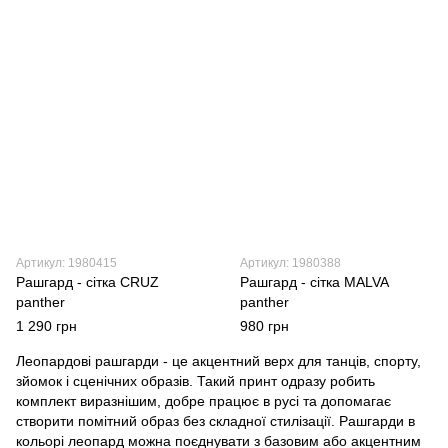
Артикул: 1980415
Артикул: 1980388
Рашгард - сітка CRUZ
Рашгард - сітка MALVA
panther
panther
1 290 грн
980 грн
Леопардові рашгарди - це акцентний верх для танців, спорту,
зйомок і сценічних образів. Такий принт одразу робить
комплект виразнішим, добре працює в русі та допомагає
створити помітний образ без складної стилізації. Рашгарди в
кольорі леопард можна поєднувати з базовим або акцентним