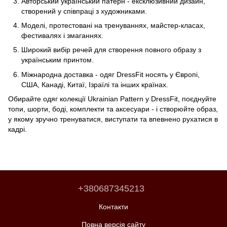
Авторський український патерн - ексклюзивний дизайн,
створений у співпраці з художниками.
Моделі, протестовані на тренуваннях, майстер-класах,
фестивалях і змаганнях.
Широкий вибір речей для створення повного образу з
українським принтом.
Міжнародна доставка - одяг DressFit носять у Європі,
США, Канаді, Китаї, Ізраїлі та інших країнах.
Обирайте одяг колекції Ukrainian Pattern у DressFit, поєднуйте
топи, шорти, боді, комплекти та аксесуари - і створюйте образ,
у якому зручно тренуватися, виступати та впевнено рухатися в
кадрі.
+380687345213
Контакти
Повна версія сайту