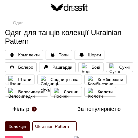
Одяг
Одяг для танців колекції Ukrainian
Pattern
Кoмплекти
Топи
Шорти
Болеро
Рашгарди
Боді
Сукні
Штани
Спідниці-сітка
Комбінезони
Велосипедки
Лосини
Кюлоти
Фільтр
За популярністю
1
Колекція
Ukrainian Pattern