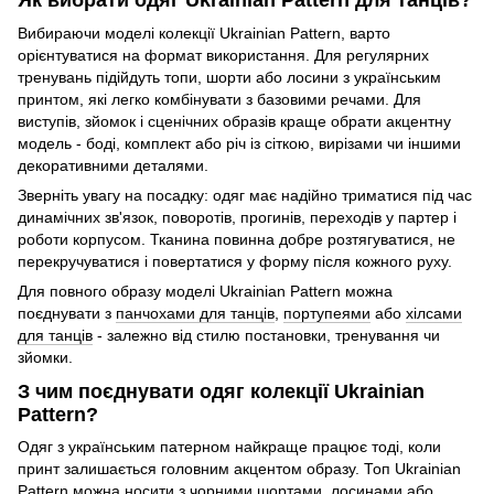
Як вибрати одяг Ukrainian Pattern для танців?
Вибираючи моделі колекції Ukrainian Pattern, варто
орієнтуватися на формат використання. Для регулярних
тренувань підійдуть топи, шорти або лосини з українським
принтом, які легко комбінувати з базовими речами. Для
виступів, зйомок і сценічних образів краще обрати акцентну
модель - боді, комплект або річ із сіткою, вирізами чи іншими
декоративними деталями.
Зверніть увагу на посадку: одяг має надійно триматися під час
динамічних зв'язок, поворотів, прогинів, переходів у партер і
роботи корпусом. Тканина повинна добре розтягуватися, не
перекручуватися і повертатися у форму після кожного руху.
Для повного образу моделі Ukrainian Pattern можна
поєднувати з
панчохами для танців
,
портупеями
або
хілсами
для танців
- залежно від стилю постановки, тренування чи
зйомки.
З чим поєднувати одяг колекції Ukrainian
Pattern?
Одяг з українським патерном найкраще працює тоді, коли
принт залишається головним акцентом образу. Топ Ukrainian
Pattern можна носити з чорними шортами, лосинами або