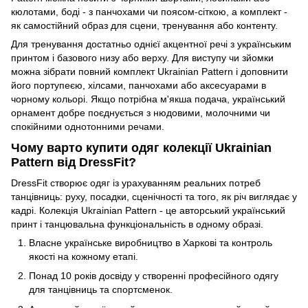
кюлотами, боді - з панчохами чи поясом-сіткою, а комплект -
як самостійний образ для сцени, тренування або контенту.
Для тренування достатньо однієї акцентної речі з українським
принтом і базового низу або верху. Для виступу чи зйомки
можна зібрати повний комплект Ukrainian Pattern і доповнити
його портупеєю, хілсами, панчохами або аксесуарами в
чорному кольорі. Якщо потрібна м'якша подача, український
орнамент добре поєднується з нюдовими, молочними чи
спокійними однотонними речами.
Чому варто купити одяг колекції Ukrainian
Pattern від DressFit?
DressFit створює одяг із урахуванням реальних потреб
танцівниць: руху, посадки, сценічності та того, як річ виглядає у
кадрі. Колекція Ukrainian Pattern - це авторський український
принт і танцювальна функціональність в одному образі.
Власне українське виробництво в Харкові та контроль
якості на кожному етапі.
Понад 10 років досвіду у створенні професійного одягу
для танцівниць та спортсменок.