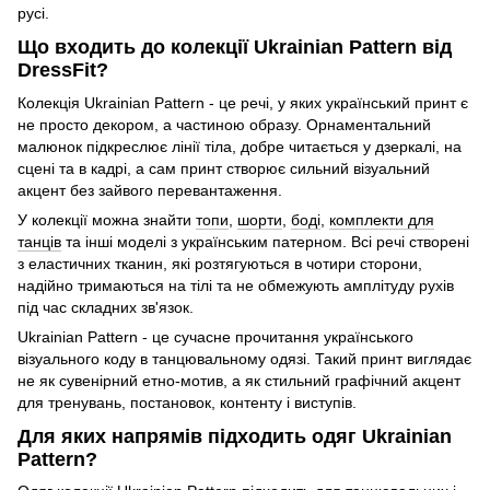
русі.
Що входить до колекції Ukrainian Pattern від
DressFit?
Колекція Ukrainian Pattern - це речі, у яких український принт є
не просто декором, а частиною образу. Орнаментальний
малюнок підкреслює лінії тіла, добре читається у дзеркалі, на
сцені та в кадрі, а сам принт створює сильний візуальний
акцент без зайвого перевантаження.
У колекції можна знайти
топи
,
шорти
,
боді
,
комплекти для
танців
та інші моделі з українським патерном. Всі речі створені
з еластичних тканин, які розтягуються в чотири сторони,
надійно тримаються на тілі та не обмежують амплітуду рухів
під час складних зв'язок.
Ukrainian Pattern - це сучасне прочитання українського
візуального коду в танцювальному одязі. Такий принт виглядає
не як сувенірний етно-мотив, а як стильний графічний акцент
для тренувань, постановок, контенту і виступів.
Для яких напрямів підходить одяг Ukrainian
Pattern?