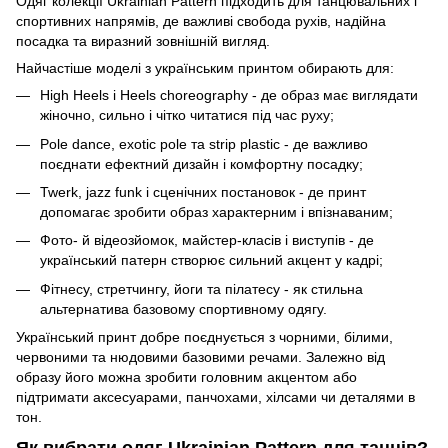
Одяг колекції Ukrainian Pattern підходить для танцювальних і
спортивних напрямів, де важливі свобода рухів, надійна
посадка та виразний зовнішній вигляд.
Найчастіше моделі з українським принтом обирають для:
High Heels і Heels choreography - де образ має виглядати
жіночно, сильно і чітко читатися під час руху;
Pole dance, exotic pole та strip plastic - де важливо
поєднати ефектний дизайн і комфортну посадку;
Twerk, jazz funk і сценічних постановок - де принт
допомагає зробити образ характерним і впізнаваним;
Фото- й відеозйомок, майстер-класів і виступів - де
український патерн створює сильний акцент у кадрі;
Фітнесу, стретчингу, йоги та пілатесу - як стильна
альтернатива базовому спортивному одягу.
Український принт добре поєднується з чорними, білими,
червоними та нюдовими базовими речами. Залежно від
образу його можна зробити головним акцентом або
підтримати аксесуарами, панчохами, хілсами чи деталями в
тон.