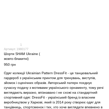
1
Артикул: 1980177
Шорти SHAM Ukraine (
жовто-блакитні)
950 грн
Одяг колекції Ukrainian Pattern DressFit - це танцювальний
гардероб з українським принтом для тренувань, виступів,
зйомок і сценічних образів. Авторський патерн поєднує
сучасну подачу з мотивами українського орнаменту, тому речі
виглядають виразно, впізнавано і не схожі на стандартний
спортивний одяг. DressFit - український бренд із власним
виробництвом у Харкові, який із 2014 року створює одяг для
танцівниць, спортсменок і тих, хто хоче виглядати впевнено в