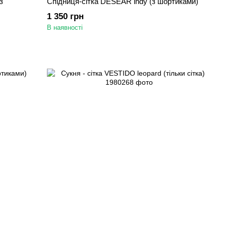
з
Спідниця-сітка DESEAR indy (з шортиками)
1 350 грн
В наявності