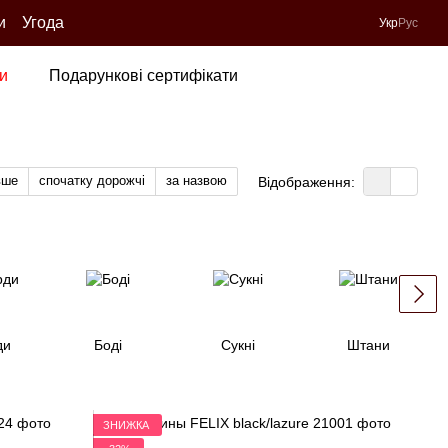
и
Угода
Укр
Рус
и
Подарункові сертифікати
вше
спочатку дорожчі
за назвою
Відображення:
ди
Боді
Сукні
Штани
ЗНИЖКА