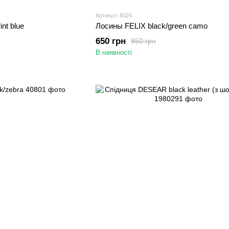
Артикул: 8024
int blue
Лосины FELIX black/green camo
650 грн
950 грн
В наявності