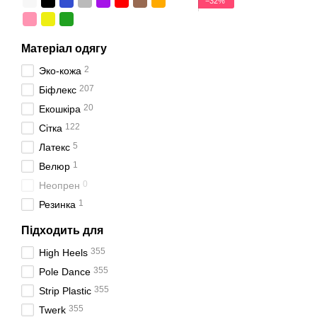
−32%
Матеріал одягу
2
Эко-кожа
207
Біфлекс
20
Екошкіра
122
Сітка
5
Латекс
1
Велюр
0
Неопрен
1
Резинка
Підходить для
355
High Heels
355
Pole Dance
355
Strip Plastic
355
Twerk