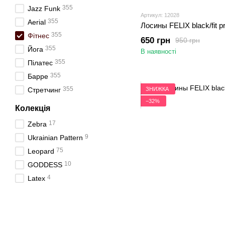
355
Jazz Funk
Артикул: 12028
355
Aerial
Лосины FELIX black/fit pr
355
Фітнес
650 грн
950 грн
355
Йога
В наявності
355
Пілатес
355
Барре
355
ЗНИЖКА
Стретчинг
−32%
Колекція
17
Zebra
9
Ukrainian Pattern
75
Leopard
10
GODDESS
4
Latex