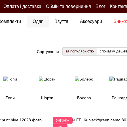
Оплата і доставка
Обмін та повернення
Блог
Контакт
Комплекти
Одяг
Взуття
Аксесуари
Знижк
за популярністю
спочатку деше
Сортування:
Топи
Шорти
Болеро
Рашгар
ЗНИЖКА