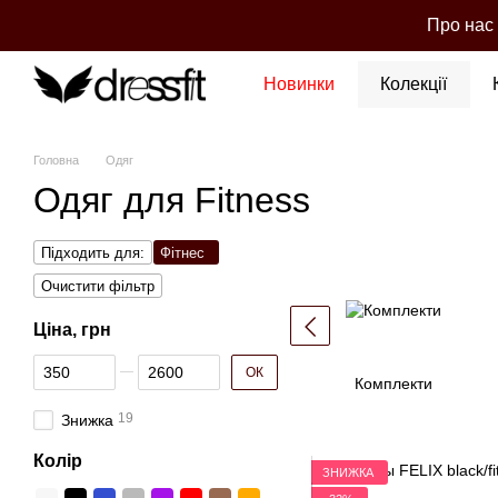
Перейти до основного контенту
Про нас
Новинки
Колекції
Головна
Одяг
Одяг для Fitness
Підходить для:
Фітнес
Очистити фільтр
Ціна, грн
Від Ціна, грн
До Ціна, грн
ОК
Кoмплекти
19
Знижка
Колір
ЗНИЖКА