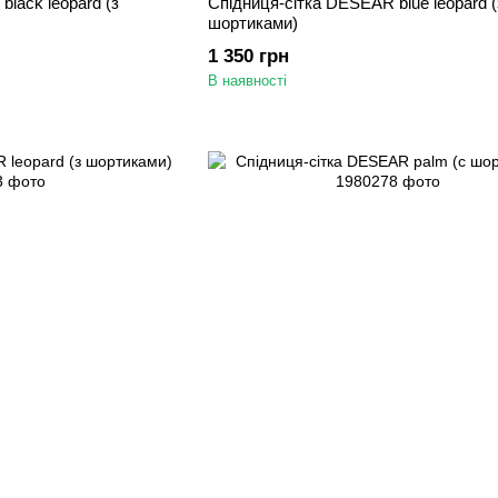
lack leopard (з
Спідниця-сітка DESEAR blue leopard (
шортиками)
1 350 грн
В наявності