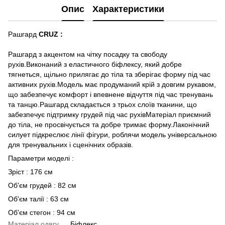
Опис
Характеристики
Рашгард
CRUZ :
Рашгард з акцентом на чітку посадку та свободу
рухів.Виконаний з еластичного біфлексу, який добре
тягнеться, щільно прилягає до тіла та зберігає форму під час
активних рухів.Модель має продуманий крій з довгим рукавом,
що забезпечує комфорт і впевнене відчуття під час тренувань
та танцю.Рашгард складається з трьох слоїв тканини, що
забезпечує підтримку грудей під час рухівМатеріал приємний
до тіла, не просвічується та добре тримає форму.Лаконічний
силует підкреслює лінії фігури, роблячи модель універсальною
для тренувальних і сценічних образів.
Параметри моделі :
Зріст : 176 см
Об'єм грудей : 82 см
Об'єм талії : 63 см
Об'єм стегон : 94 см
Матеріал одягу
Біфлекс