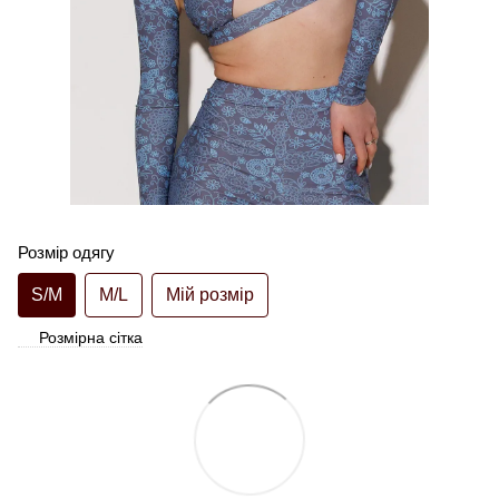
Розмір одягу
S/M
M/L
Мій розмір
Розмірна сітка