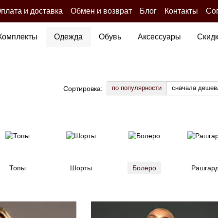
плата и доставка
Обмен и возврат
Блог
Контакты
Со
Комплекты
Одежда
Обувь
Аксессуары
Скид
по популярности
сначала дешев
Сортировка:
Топы
Шорты
Болеро
Рашгар