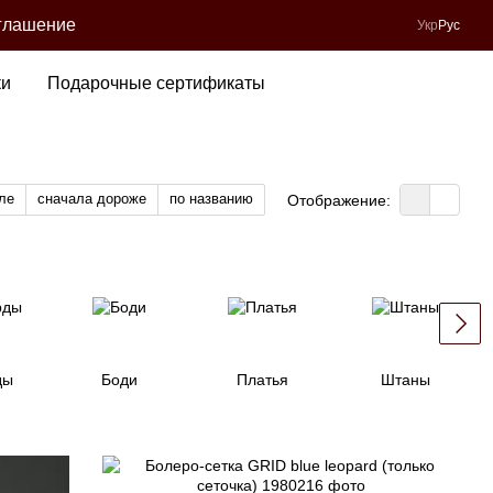
глашение
Укр
Рус
ки
Подарочные сертификаты
ле
сначала дороже
по названию
Отображение:
ды
Боди
Платья
Штаны