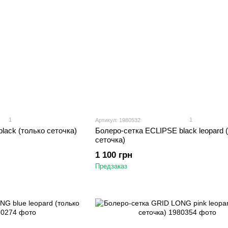
1
1
Артикул: 1980532
lack (только сеточка)
Болеро-сетка ECLIPSE black leopard 
сеточка)
1 100 грн
Предзаказ