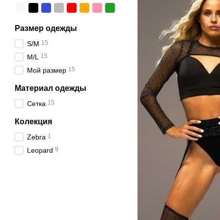
Размер одежды
15
S/M
15
M/L
15
Мой размер
Материал одежды
15
Сетка
Колекция
1
Zebra
9
Leopard