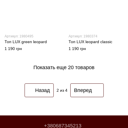
Артикул: 1980495
Артикул: 1980374
Топ LUX green leopard
Топ LUX leopard classic
1 190 грн
1 190 грн
Показать еще 20 товаров
Назад
Вперед
2
из 4
+380687345213