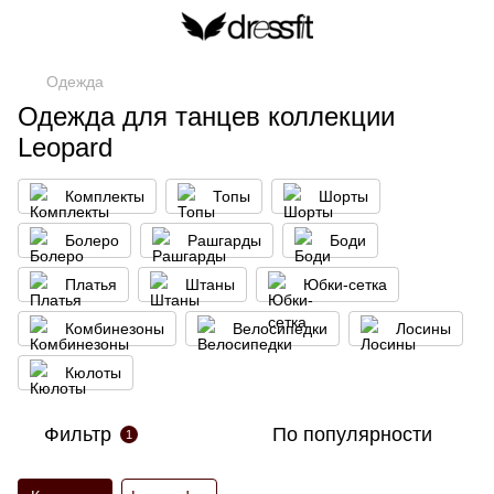
Одежда
Одежда для танцев коллекции
Leopard
Кoмплекты
Топы
Шорты
Болеро
Рашгарды
Боди
Платья
Штаны
Юбки-сетка
Комбинезоны
Велосипедки
Лосины
Кюлоты
Фильтр
По популярности
1