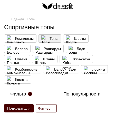
Одежда
Топы
Спортивные топы
Кoмплекты
Топы
Шорты
Болеро
Рашгарды
Боди
Платья
Штаны
Юбки-сетка
Комбинезоны
Велосипедки
Лосины
Кюлоты
Фильтр
По популярности
1
Подходит для
Фитнес