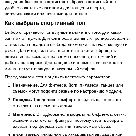
создания базового спортивного образа спортивный топ
удобно сочетать с
лосинами для танцев и спорта
,
велосипедками
или
шортами для танцев
.
Как выбрать спортивный топ
Выбор спортивного топа лучше начинать с того, для каких
занятий он нужен. Для фитнеса и активных тренировок важны
стабильная посадка и свобода движений в плечах, корпусе и
руках. Для йоги, пилатеса и стретчинга стоит обращать
внимание на комфорт во время наклонов, вытяжений и
работы на коврике. Для танцев или съемок значение также
имеют силуэт, фактура и визуальный эффект.
Перед заказом стоит оценить несколько параметров:
Назначение.
Для фитнеса, йоги, пилатеса, танцев или
съемок могут подойти разные по настроению модели.
Посадка.
Топ должен комфортно сидеть на теле и не
отвлекать во время движения.
Материал.
В подборке есть модели из бифлекса, сетки,
экокожи и латексной фактуры, поэтому стоит выбирать
вариант под формат занятий и желаемый образ.
Крой.
Важно, чтобы топ не ограничивал движения рук,