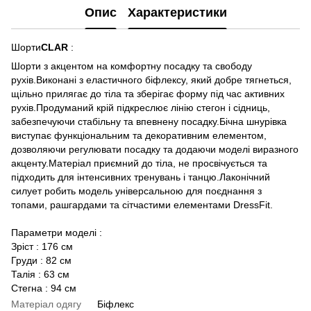
Опис
Характеристики
Шорти
CLAR
:
Шорти з акцентом на комфортну посадку та свободу
рухів.Виконані з еластичного біфлексу, який добре тягнеться,
щільно прилягає до тіла та зберігає форму під час активних
рухів.Продуманий крій підкреслює лінію стегон і сідниць,
забезпечуючи стабільну та впевнену посадку.Бічна шнурівка
виступає функціональним та декоративним елементом,
дозволяючи регулювати посадку та додаючи моделі виразного
акценту.Матеріал приємний до тіла, не просвічується та
підходить для інтенсивних тренувань і танцю.Лаконічний
силует робить модель універсальною для поєднання з
топами, рашгардами та сітчастими елементами DressFit.
Параметри моделі :
Зріст : 176 см
Груди : 82 см
Талія : 63 см
Стегна : 94 см
Матеріал одягу
Біфлекс