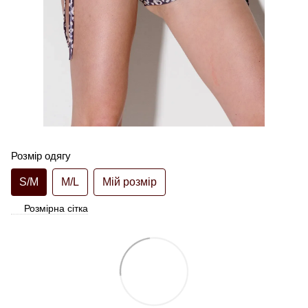
Розмір одягу
S/M
M/L
Мій розмір
Розмірна сітка