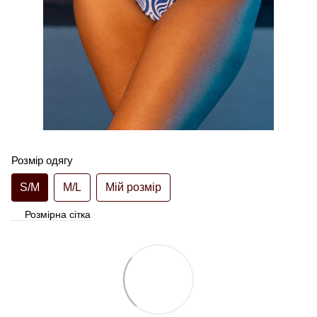
Розмір одягу
S/M
M/L
Мій розмір
Розмірна сітка