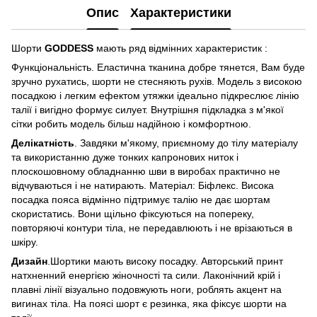
Опис
Характеристики
Шорти
GODDESS
мають ряд відмінних характеристик :
Функціональність. Еластична тканина добре тянется, Вам буде
зручно рухатись, шорти не стесняють рухів. Модель з високою
посадкою і легким ефектом утяжки ідеально підкреслює лінію
талії і вигідно формує силует. Внутрішня підкладка з м'якої
сітки робить модель більш надійною і комфортною.
Делікатність
. Завдяки м'якому, приємному до тілу матеріалу
та використанню дуже тонких капронових ниток і
плоскошовному обладнанню шви в виробах практично не
відчуваються і не натирають. Матеріал: Біфлекс. Висока
посадка пояса відмінно підтримує талію не дає шортам
скористатись. Вони щільно фіксуються на попереку,
повторяючі контури тіла, не передавлюють і не врізаються в
шкіру.
Дизайн
.Шортики мають високу посадку. Авторський принт
натхненний енергією жіночності та сили. Лаконічний крій і
плавні лінії візуально подовжують ноги, роблять акцент на
вигинах тіла. На поясі шорт є резинка, яка фіксує шорти на