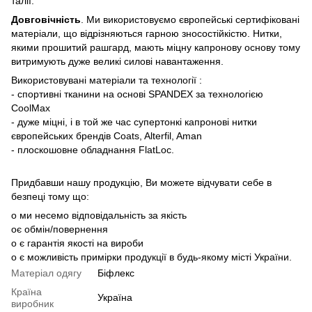
талії.
Довговічність
. Ми використовуємо європейські сертифіковані
матеріали, що відрізняються гарною зносостійкістю. Нитки,
якими прошитий рашгард, мають міцну капронову основу тому
витримують дуже великі силові навантаження.
Використовувані матеріали та технології :
- спортивні тканини на основі SPANDEX за технологією
CoolMax
- дуже міцні, і в той же час супертонкі капронові нитки
європейських брендів Coats, Alterfil, Aman
- плоскошовне обладнання FlatLoc.
Придбавши нашу продукцію, Ви можете відчувати себе в
безпеці тому що:
o ми несемо відповідальність за якість
oє обмін/повернення
o є гарантія якості на вироби
o є можливість примірки продукції в будь-якому місті України.
Матеріал одягу
Біфлекс
Країна
Україна
виробник