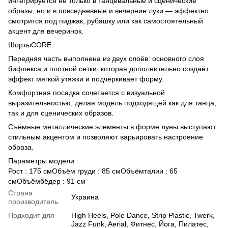
интегрируется не только в танцевальные и сценические
образы, но и в повседневные и вечерние луки — эффектно
смотрится под пиджак, рубашку или как самостоятельный
акцент для вечеринок.
ШортыCORE:
Передняя часть выполнена из двух слоёв: основного слоя
бифлекса и плотной сетки, которая дополнительно создаёт
эффект мягкой утяжки и подчёркивает форму.
Комфортная посадка сочетается с визуальной
выразительностью, делая модель подходящей как для танца,
так и для сценических образов.
Съёмные металлические элементы в форме луны выступают
стильным акцентом и позволяют варьировать настроение
образа.
Параметры модели :
Рост : 175 смОбъём груди : 85 смОбъёмталии : 65
смОбъёмбёдер : 91 см
Страна
Украина
производитель
Подходит для
High Heels, Pole Dance, Strip Plastic, Twerk,
Jazz Funk, Aerial, Фитнес, Йога, Пилатес,