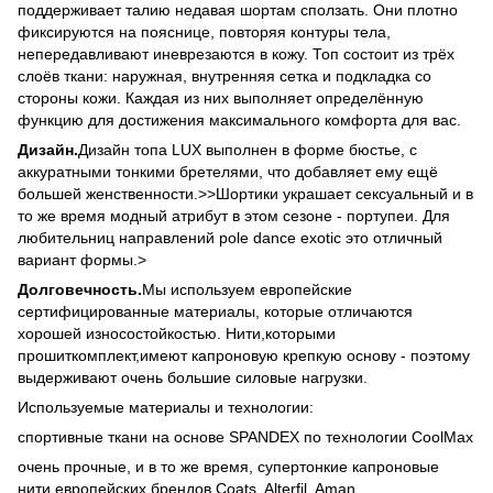
поддерживает талию недавая шортам сползать. Они плотно
фиксируются на пояснице, повторяя контуры тела,
непередавливают иневрезаются в кожу. Топ состоит из трёх
слоёв ткани: наружная, внутренняя сетка и подкладка со
стороны кожи. Каждая из них выполняет определённую
функцию для достижения максимального комфорта для вас.
Дизайн.
Дизайн топа LUX выполнен в форме бюстье, с
аккуратными тонкими бретелями, что добавляет ему ещё
большей женственности.>>Шортики украшает сексуальный и в
то же время модный атрибут в этом сезоне - портупеи. Для
любительниц направлений pole dance exotic это отличный
вариант формы.>
Долговечность.
Мы используем европейские
сертифицированные материалы, которые отличаются
хорошей износостойкостью. Нити,которыми
прошиткомплект,имеют капроновую крепкую основу - поэтому
выдерживают очень большие силовые нагрузки.
Используемые материалы и технологии:
спортивные ткани на основе SPANDEX по технологии CoolMax
очень прочные, и в то же время, супертонкие капроновые
нити европейских брендов Coats, Alterfil, Aman.