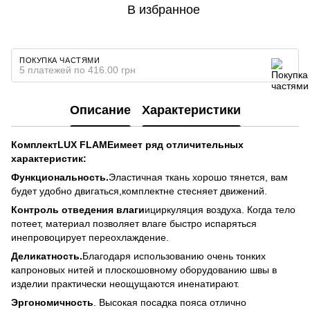
В избранное
ПОКУПКА ЧАСТЯМИ
5 платежей по 416.00 грн
Описание
Характеристики
Комплект
LUX FLAME
име
е
т ряд отличительных
характеристик:
Функциональность.
Эластичная ткань хорошо тянется, вам
будет удобно двигаться,комплектне стесняет движений.
Контроль отведения влаги
ициркуляция воздуха. Когда тело
потеет, материал позволяет влаге быстро испаряться
инепровоцирует переохлаждение.
Деликатность.
Благодаря использованию очень тонких
капроновых нитей и плоскошовному оборудованию швы в
изделии практически неощущаются иненатирают.
Эргономичность
. Высокая посадка пояса отлично