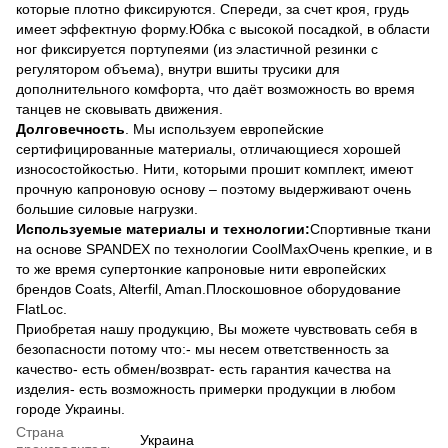
которые плотно фиксируются. Спереди, за счет кроя, грудь
имеет эффектную форму.Юбка с высокой посадкой, в области
ног фиксируется портупеями (из эластичной резинки с
регулятором объема), внутри вшиты трусики для
дополнительного комфорта, что даёт возможность во время
танцев не сковывать движения.
Долговечность
. Мы используем европейские
сертифицированные материалы, отличающиеся хорошей
износостойкостью. Нити, которыми прошит комплект, имеют
прочную капроновую основу – поэтому выдерживают очень
большие силовые нагрузки.
Используемые материалы и технологии:
Спортивные ткани
на основе SPANDEX по технологии CoolMaxОчень крепкие, и в
то же время супертонкие капроновые нити европейских
брендов Coats, Alterfil, Aman.Плоскошовное оборудование
FlatLoc.
Приобретая нашу продукцию, Вы можете чувствовать себя в
безопасности потому что:- мы несем ответственность за
качество- есть обмен/возврат- есть гарантия качества на
изделия- есть возможность примерки продукции в любом
городе Украины.
Страна
Украина