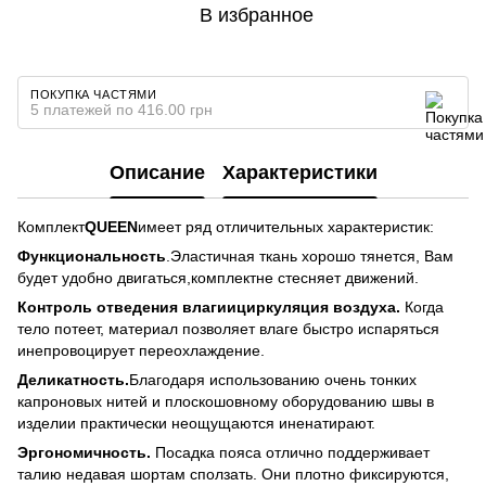
В избранное
ПОКУПКА ЧАСТЯМИ
5 платежей по 416.00 грн
Описание
Характеристики
Комплект
QUEEN
имеет ряд отличительных характеристик:
Функциональность
.Эластичная ткань хорошо тянется, Вам
будет удобно двигаться,комплектне стесняет движений.
Контроль отведения влаги
ициркуляция воздуха.
Когда
тело потеет, материал позволяет влаге быстро испаряться
инепровоцирует переохлаждение.
Деликатность.
Благодаря использованию очень тонких
капроновых нитей и плоскошовному оборудованию швы в
изделии практически неощущаются иненатирают.
Эргономичность
.
Посадка пояса отлично поддерживает
талию недавая шортам сползать. Они плотно фиксируются,