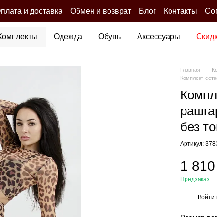
плата и доставка
Обмен и возврат
Блог
Контакты
Со
Комплекты
Одежда
Обувь
Аксессуары
Скид
Главная
К
Комплект-сетк
Компл
рашгар
без т
Артикул: 378
1 810
Предзаказ
Войти
%