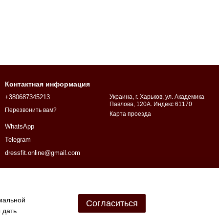
Контактная информация
+380687345213
Украина, г. Харьков, ул. Академика
Павлова, 120А. Индекс 61170
Перезвонить вам?
Карта проезда
WhatsApp
Telegram
dressfit.online@gmail.com
имальной
Согласиться
 дать