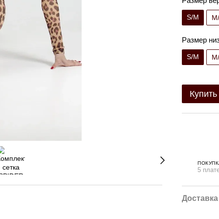
Размер ве
S/M
M
Размер ни
S/M
M
Купить
ПОКУПК
5 плат
Доставка