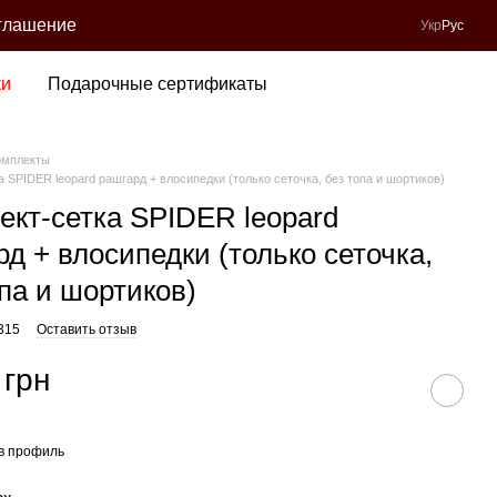
глашение
Укр
Рус
ки
Подарочные сертификаты
омплекты
а SPIDER leopard рашгард + влосипедки (только сеточка, без топа и шортиков)
ект-сетка SPIDER leopard
д + влосипедки (только сеточка,
опа и шортиков)
315
Оставить отзыв
 грн
в профиль