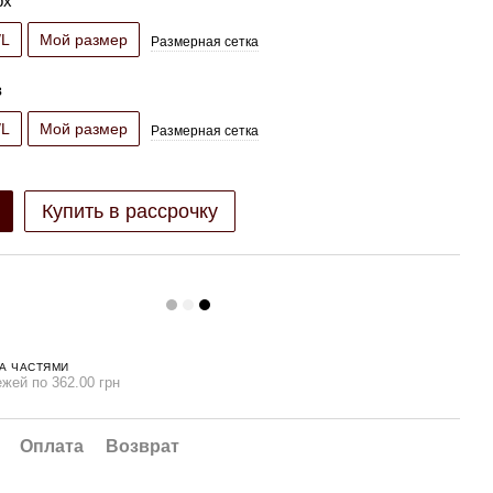
рх
/L
Мой размер
Размерная сетка
з
/L
Мой размер
Размерная сетка
Купить в рассрочку
А ЧАСТЯМИ
ежей по 362.00 грн
Оплата
Возврат