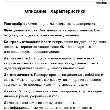
Описание
Характеристики
Рашгард
Spider
имеет ряд отличительных характеристик:
Функциональность.
Эластичнаясеткахорошо тянется, Вам
будет удобно двигаться,не стесняет движений.
Контроль отведения влаги
ициркуляция воздуха. Когда тело
потеет, материал позволяет влаге быстро испаряться
инепровоцирует переохлаждение.
Деликатность.
Благодаря использованию очень тонких
капроновых нитей и плоскошовному оборудованию швы в
изделии практически неощущаются иненатирают.
Эргономичность
.Рашгард прекрасно дополнит любой топ и
шорты. Можно надевать как сверху, так и под низ основного
комплекта. Не передавливает и не врезается в кожу.
Дизайн.
Рашгард имеет классический дизайн, круглый вырез,
длинный рукав, укороченный крой.
Долговечность.
Мы используем европейские
сертифицированные материалы, которые отличаются