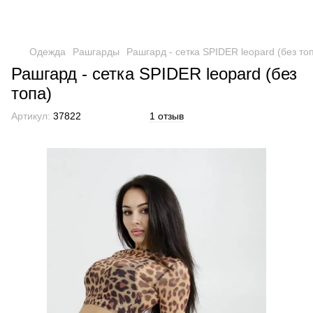
Одежда
Рашгарды
Рашгард - сетка SPIDER leopard (без то
Рашгард - сетка SPIDER leopard (без
топа)
Артикул:
37822
1 отзыв